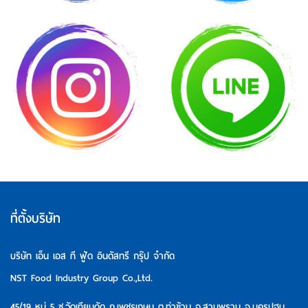
ที่ตั้งบริษัท
บริษัท เอ็น เอส ที ฟู้ด อินดัสทรี กรุ๊ป จำกัด
NST Food Industry Group Co.,Ltd.
45/19 หมู่ 5 ซ.วัดเทียนดัด ถ.เพชรเกษม ต.ท่าข้าม อ.สามพราน จ.นครปฐม