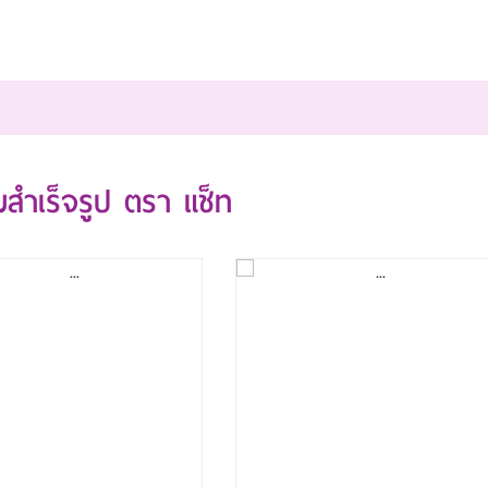
ื่มสำเร็จรูป ตรา แช็ท