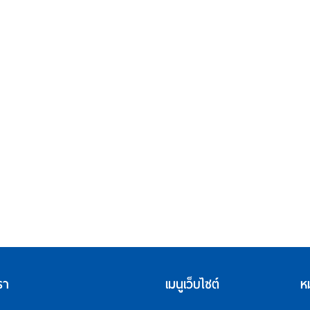
รา
เมนูเว็บไซต์
ห