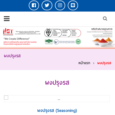
ผงปรุงรส
หน้าแรก
ผงปรุงรส
ผงปรุงรส
รายละเอียดเพิ่มเติม
ผงปรุงรส (Seasoning)